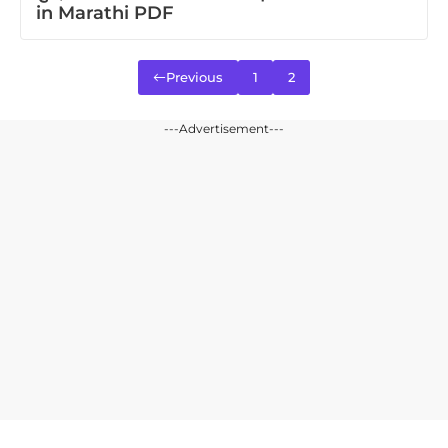
in Marathi PDF
Previous
1
2
---Advertisement---