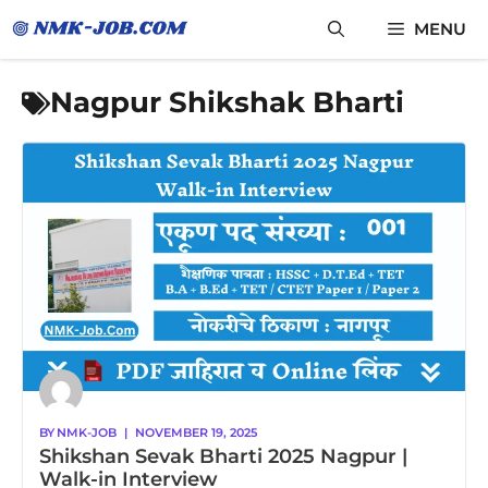
Skip
MENU
to
content
Nagpur Shikshak Bharti
BY
NMK-JOB
|
NOVEMBER 19, 2025
Shikshan Sevak Bharti 2025 Nagpur |
Walk-in Interview